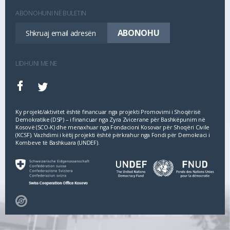
ABONOHUNI NË BULETIN
LIDHUNI ME NE
Ky projekt/aktivitet është financuar nga projekti Promovimi i Shoqërisë
Demokratike (DSP) – i financuar nga Zyra Zvicerane për Bashkëpunim në
Kosovë (SCO‐K) dhe menaxhuar nga Fondacioni Kosovar për Shoqëri Civile
(KCSF). Vazhdimi i këtij projekti është përkrahur nga Fondi për Demokraci i
Kombeve të Bashkuara (UNDEF).