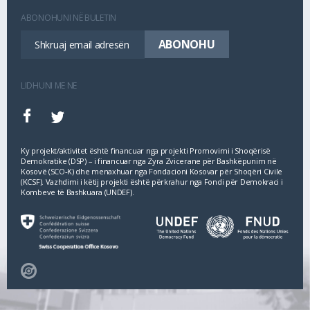
ABONOHUNI NË BULETIN
LIDHUNI ME NE
Ky projekt/aktivitet është financuar nga projekti Promovimi i Shoqërisë
Demokratike (DSP) – i financuar nga Zyra Zvicerane për Bashkëpunim në
Kosovë (SCO‐K) dhe menaxhuar nga Fondacioni Kosovar për Shoqëri Civile
(KCSF). Vazhdimi i këtij projekti është përkrahur nga Fondi për Demokraci i
Kombeve të Bashkuara (UNDEF).