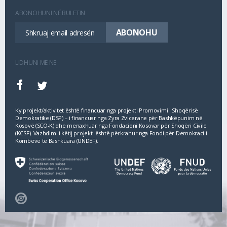
ABONOHUNI NË BULETIN
LIDHUNI ME NE
Ky projekt/aktivitet është financuar nga projekti Promovimi i Shoqërisë
Demokratike (DSP) – i financuar nga Zyra Zvicerane për Bashkëpunim në
Kosovë (SCO‐K) dhe menaxhuar nga Fondacioni Kosovar për Shoqëri Civile
(KCSF). Vazhdimi i këtij projekti është përkrahur nga Fondi për Demokraci i
Kombeve të Bashkuara (UNDEF).