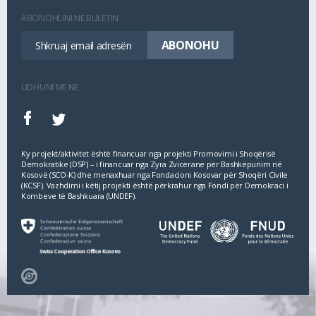
ABONOHUNI NË BULETIN
LIDHUNI ME NE
Ky projekt/aktivitet është financuar nga projekti Promovimi i Shoqërisë
Demokratike (DSP) – i financuar nga Zyra Zvicerane për Bashkëpunim në
Kosovë (SCO‐K) dhe menaxhuar nga Fondacioni Kosovar për Shoqëri Civile
(KCSF). Vazhdimi i këtij projekti është përkrahur nga Fondi për Demokraci i
Kombeve të Bashkuara (UNDEF).