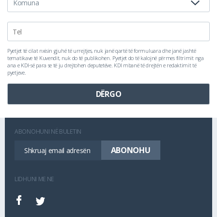
Pyetjet të cilat nxisin gjuhë të urrejtjes, nuk janë qartë të formuluara dhe janë jashtë
tematikave të Kuvendit, nuk do të publikohen. Pyetjet do të kalojnë përmes filtrimit nga
ana e KDI-së para se të ju drejtohen deputetëve. KDI mbanë të drejtën e redaktimit të
pyetjeve.
ABONOHUNI NË BULETIN
LIDHUNI ME NE