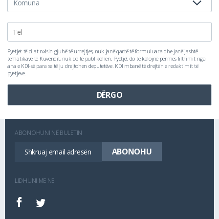
Pyetjet të cilat nxisin gjuhë të urrejtjes, nuk janë qartë të formuluara dhe janë jashtë
tematikave të Kuvendit, nuk do të publikohen. Pyetjet do të kalojnë përmes filtrimit nga
ana e KDI-së para se të ju drejtohen deputetëve. KDI mbanë të drejtën e redaktimit të
pyetjeve.
ABONOHUNI NË BULETIN
LIDHUNI ME NE