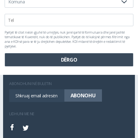
Pyetjet të cilat nxisin gjuhë të urrejtjes, nuk janë qartë të formuluara dhe janë jashtë
tematikave të Kuvendit, nuk do të publikohen. Pyetjet do të kalojnë përmes filtrimit nga
ana e KDI-së para se të ju drejtohen deputetëve. KDI mbanë të drejtën e redaktimit të
pyetjeve.
ABONOHUNI NË BULETIN
LIDHUNI ME NE