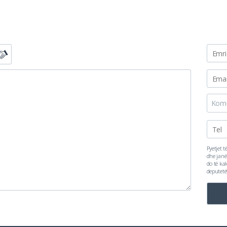
Kom
Pyetjet t
dhe janë
do të ka
deputetë