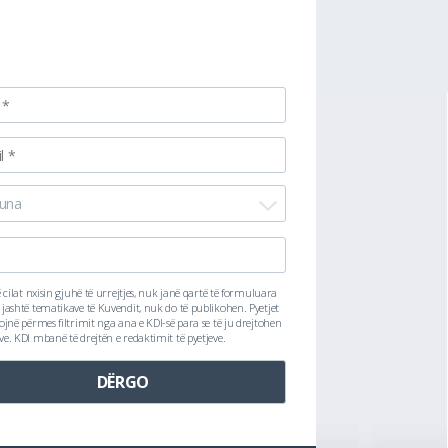
una
ë cilat nxisin gjuhë të urrejtjes, nuk janë qartë të formuluara
 jashtë tematikave të Kuvendit, nuk do të publikohen. Pyetjet
lojnë përmes filtrimit nga ana e KDI-së para se të ju drejtohen
ve. KDI mbanë të drejtën e redaktimit të pyetjeve.