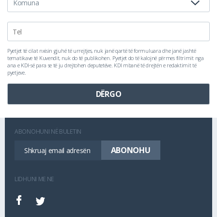
Pyetjet të cilat nxisin gjuhë të urrejtjes, nuk janë qartë të formuluara dhe janë jashtë
tematikave të Kuvendit, nuk do të publikohen. Pyetjet do të kalojnë përmes filtrimit nga
ana e KDI-së para se të ju drejtohen deputetëve. KDI mbanë të drejtën e redaktimit të
pyetjeve.
ABONOHUNI NË BULETIN
LIDHUNI ME NE