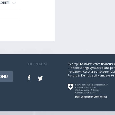
UXHETI
LIDHUNI ME NE
Ky projekt/aktivitet është financua
– i financuar nga Zyra Zvicerane 
Fondacioni Kosovar për Shoqëri Civil
Fondi për Demokraci i Kombeve të 