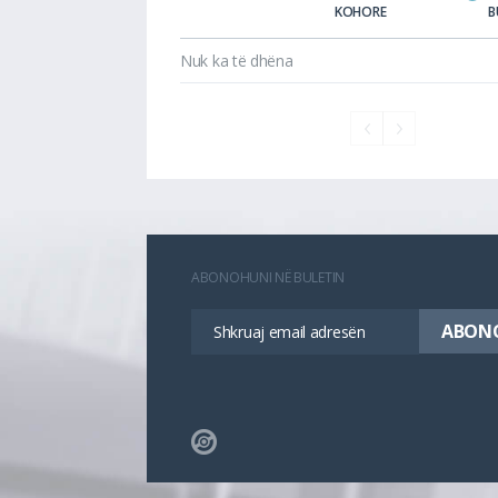
KOHORE
B
Nuk ka të dhëna
ABONOHUNI NË BULETIN