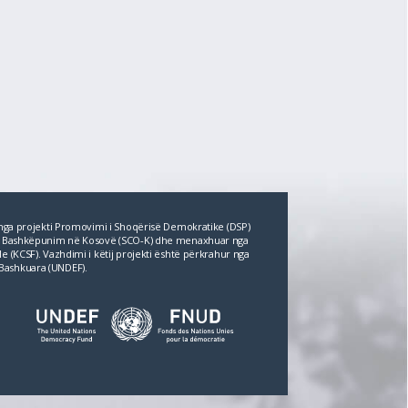
r nga projekti Promovimi i Shoqërisë Demokratike (DSP)
për Bashkëpunim në Kosovë (SCO‐K) dhe menaxhuar nga
e (KCSF). Vazhdimi i këtij projekti është përkrahur nga
Bashkuara (UNDEF).