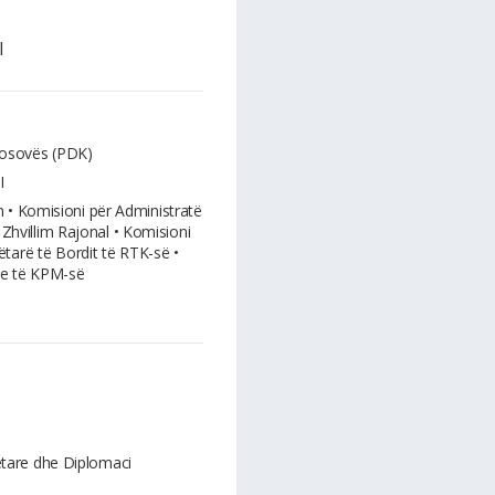
I
Kosovës (PDK)
I
n • Komisioni për Administratë
 Zhvillim Rajonal • Komisioni
tarë të Bordit të RTK-së •
ve të KPM-së
are dhe Diplomaci