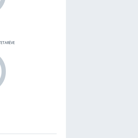
YTETARËVE