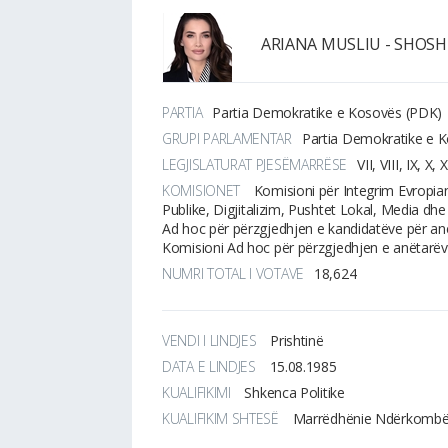
ARIANA MUSLIU - SHOSH
PARTIA
Partia Demokratike e Kosovës (PDK)
GRUPI PARLAMENTAR
Partia Demokratike e 
LEGJISLATURAT PJESËMARRËSE
VII, VIII, IX, X, X
KOMISIONET
Komisioni për Integrim Evropia
Publike, Digjitalizim, Pushtet Lokal, Media dhe
Ad hoc për përzgjedhjen e kandidatëve për anë
Komisioni Ad hoc për përzgjedhjen e anëtarë
NUMRI TOTAL I VOTAVE
18,624
VENDI I LINDJES
Prishtinë
DATA E LINDJES
15.08.1985
KUALIFIKIMI
Shkenca Politike
KUALIFIKIM SHTESË
Marrëdhënie Ndërkombët