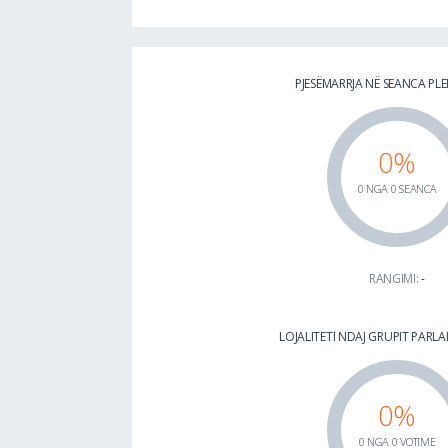
PJESËMARRJA NË SEANCA PL
0%
0 NGA 0 SEANCA
RANGIMI:
-
LOJALITETI NDAJ GRUPIT PAR
0%
0 NGA 0 VOTIME