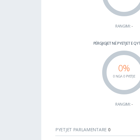
RANGIMI:
-
PËRGJIGJET NË PYETJET E Q
0%
0 NGA 0 PYETJE
RANGIMI:
-
PYETJET PARLAMENTARE
0