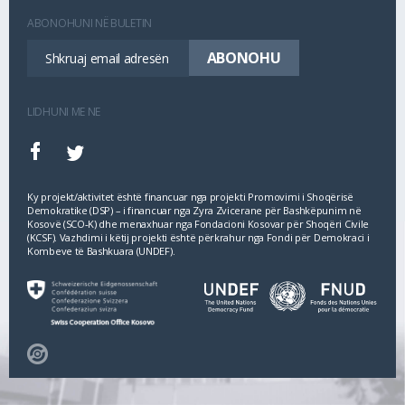
ABONOHUNI NË BULETIN
LIDHUNI ME NE
Ky projekt/aktivitet është financuar nga projekti Promovimi i Shoqërisë
Demokratike (DSP) – i financuar nga Zyra Zvicerane për Bashkëpunim në
Kosovë (SCO‐K) dhe menaxhuar nga Fondacioni Kosovar për Shoqëri Civile
(KCSF). Vazhdimi i këtij projekti është përkrahur nga Fondi për Demokraci i
Kombeve të Bashkuara (UNDEF).