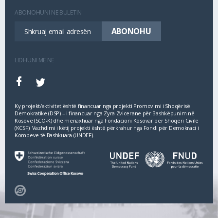
ABONOHUNI NË BULETIN
LIDHUNI ME NE
Ky projekt/aktivitet është financuar nga projekti Promovimi i Shoqërisë
Demokratike (DSP) – i financuar nga Zyra Zvicerane për Bashkëpunim në
Kosovë (SCO‐K) dhe menaxhuar nga Fondacioni Kosovar për Shoqëri Civile
(KCSF). Vazhdimi i këtij projekti është përkrahur nga Fondi për Demokraci i
Kombeve të Bashkuara (UNDEF).