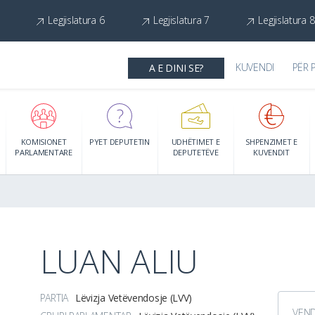
Legjislatura 6
Legjislatura 7
Legjislatura 8
KUVENDI
PËR 
A E DINI SE?
KOMISIONET
PYET DEPUTETIN
UDHËTIMET E
SHPENZIMET E
PARLAMENTARE
DEPUTETËVE
KUVENDIT
LUAN ALIU
PARTIA
Lëvizja Vetëvendosje (LVV)
VEN