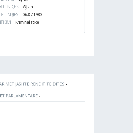
I I LINDJES
Gjilan
 E LINDJES
06.07.1983
IFIKIMI
Kriminalistikë
ARIMET JASHTË RENDIT TË DITËS
-
JET PARLAMENTARE
-