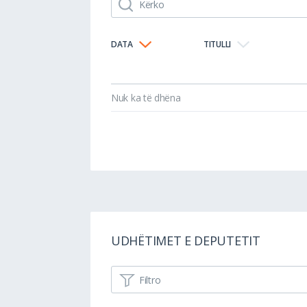
DATA
TITULLI
Nuk ka të dhëna
UDHËTIMET E DEPUTETIT
Filtro