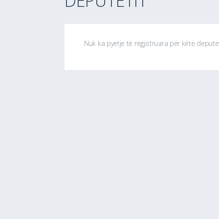
DEPUTETIT
Nuk ka pyetje të regjistruara për këtë depute