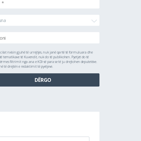
una
ë cilat nxisin gjuhë të urrejtjes, nuk janë qartë të formuluara dhe
të tematikave të Kuvendit, nuk do të publikohen. Pyetjet do të
ërmes filtrimit nga ana e KDI-së para se të ju drejtohen deputetëve.
 të drejtën e redaktimit të pyetjeve.