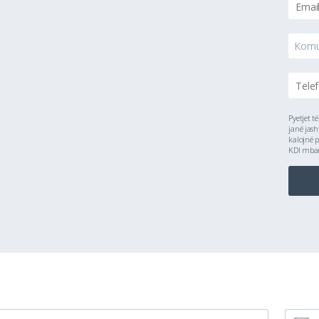
Kom
Pyetjet t
janë jash
kalojnë p
KDI mbanë