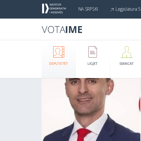
NA SRPSKI
Legjislatura 5
DEPUTETËT
LIGJET
SEANCAT
Kthehu te lista e deputetëve