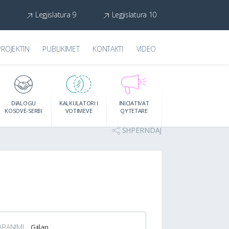
Legjislatura 9
Legjislatura 10
PROJEKTIN
PUBLIKIMET
KONTAKTI
VIDEO
DIALOGU
KALKULATORI I
INICIATIVAT
KOSOVË-SERBI
VOTIMEVE
QYTETARE
SHPËRNDAJ
DBANIMI
Gjilan