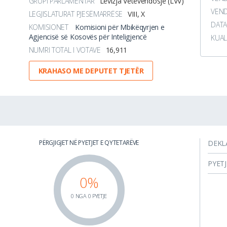
GRUPI PARLAMENTAR
Lëvizja Vetëvendosje (LVV)
VEND
LEGJISLATURAT PJESËMARRËSE
VIII, X
DATA
KOMISIONET
Komisioni për Mbikëqyrjen e
Agjencisë së Kosovës për Inteligjencë
KUAL
NUMRI TOTAL I VOTAVE
16,911
KRAHASO ME DEPUTET TJETËR
PËRGJIGJET NË PYETJET E QYTETARËVE
DEKL
PYET
0%
0 NGA 0 PYETJE