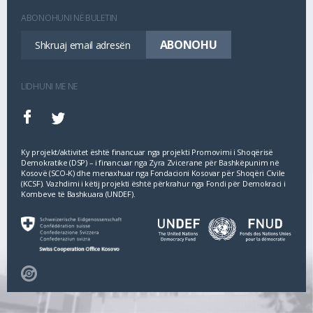
ABONOHUNI NË BULETIN
LIDHUNI ME NE
Ky projekt/aktivitet është financuar nga projekti Promovimi i Shoqërisë
Demokratike (DSP) – i financuar nga Zyra Zvicerane për Bashkëpunim në
Kosovë (SCO‐K) dhe menaxhuar nga Fondacioni Kosovar për Shoqëri Civile
(KCSF). Vazhdimi i këtij projekti është përkrahur nga Fondi për Demokraci i
Kombeve të Bashkuara (UNDEF).