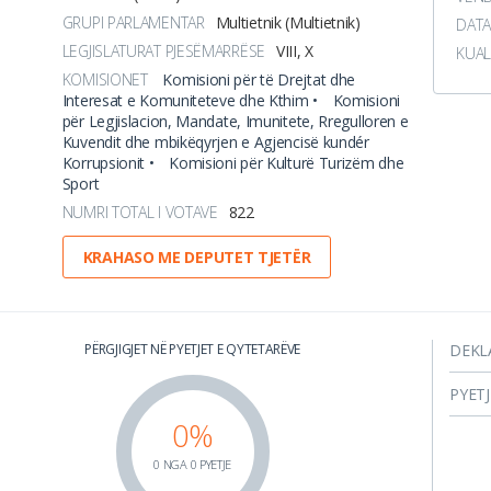
GRUPI PARLAMENTAR
Multietnik (Multietnik)
DATA
LEGJISLATURAT PJESËMARRËSE
VIII, X
KUAL
KOMISIONET
Komisioni për të Drejtat dhe
Interesat e Komuniteteve dhe Kthim •
Komisioni
për Legjislacion, Mandate, Imunitete, Rregulloren e
Kuvendit dhe mbikëqyrjen e Agjencisë kundér
Korrupsionit •
Komisioni për Kulturë Turizëm dhe
Sport
NUMRI TOTAL I VOTAVE
822
KRAHASO ME DEPUTET TJETËR
PËRGJIGJET NË PYETJET E QYTETARËVE
DEKL
PYET
0%
0 NGA 0 PYETJE