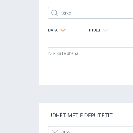
DATA
TITULLI
Nuk ka të dhëna
UDHËTIMET E DEPUTETIT
Filtro