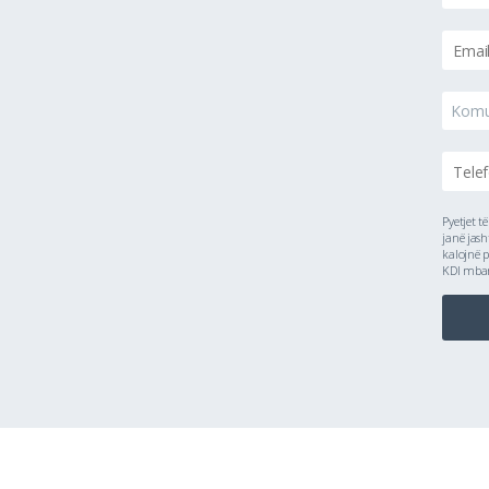
Kom
Pyetjet t
janë jash
kalojnë p
KDI mbanë