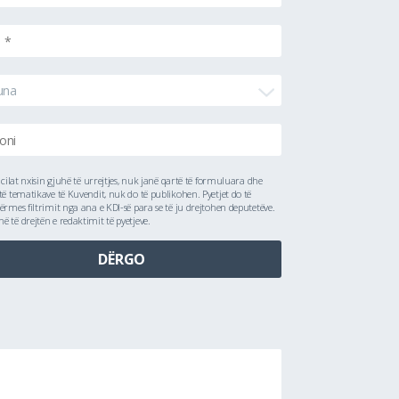
una
ë cilat nxisin gjuhë të urrejtjes, nuk janë qartë të formuluara dhe
të tematikave të Kuvendit, nuk do të publikohen. Pyetjet do të
ërmes filtrimit nga ana e KDI-së para se të ju drejtohen deputetëve.
 të drejtën e redaktimit të pyetjeve.