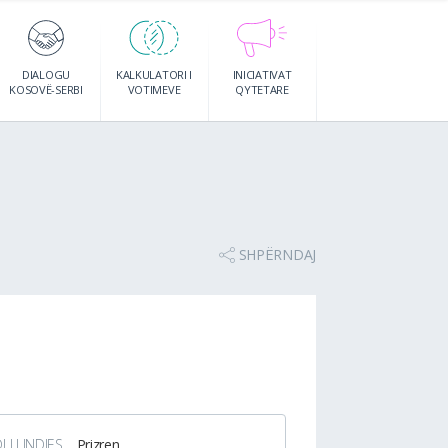
DIALOGU
KALKULATORI I
INICIATIVAT
KOSOVË-SERBI
VOTIMEVE
QYTETARE
SHPËRNDAJ
I I LINDJES
Prizren