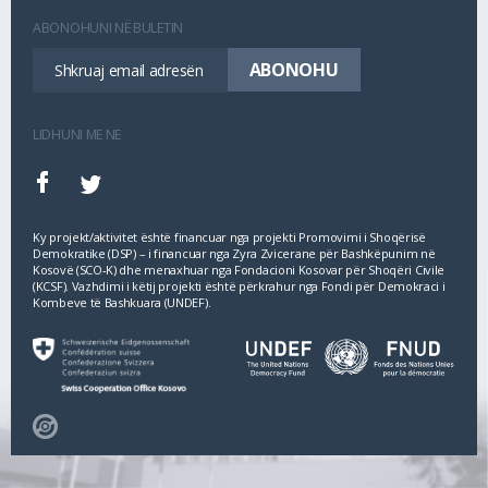
ABONOHUNI NË BULETIN
LIDHUNI ME NE
Ky projekt/aktivitet është financuar nga projekti Promovimi i Shoqërisë
Demokratike (DSP) – i financuar nga Zyra Zvicerane për Bashkëpunim në
Kosovë (SCO‐K) dhe menaxhuar nga Fondacioni Kosovar për Shoqëri Civile
(KCSF). Vazhdimi i këtij projekti është përkrahur nga Fondi për Demokraci i
Kombeve të Bashkuara (UNDEF).