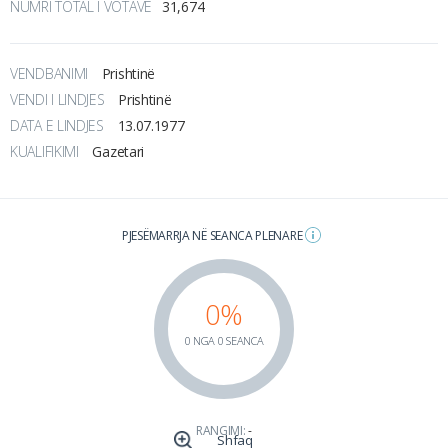
NUMRI TOTAL I VOTAVE
31,674
VENDBANIMI
Prishtinë
VENDI I LINDJES
Prishtinë
DATA E LINDJES
13.07.1977
KUALIFIKIMI
Gazetari
PJESËMARRJA NË SEANCA PLENARE
0%
0 NGA 0 SEANCA
RANGIMI:
-
Shfaq