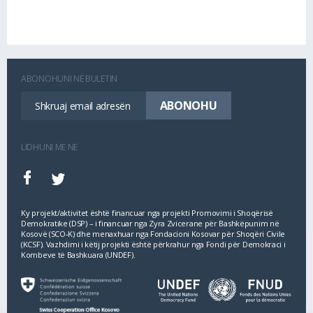
ABONOHUNI NË BULETIN
LIDHUNI ME NE
Ky projekt/aktivitet është financuar nga projekti Promovimi i Shoqërisë
Demokratike (DSP) – i financuar nga Zyra Zvicerane për Bashkëpunim në
Kosovë (SCO‐K) dhe menaxhuar nga Fondacioni Kosovar për Shoqëri Civile
(KCSF). Vazhdimi i këtij projekti është përkrahur nga Fondi për Demokraci i
Kombeve të Bashkuara (UNDEF).