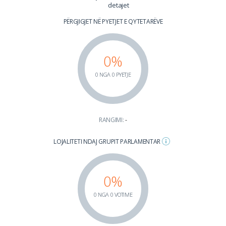
detajet
PËRGJIGJET NË PYETJET E QYTETARËVE
0%
0 NGA 0 PYETJE
RANGIMI:
-
LOJALITETI NDAJ GRUPIT PARLAMENTAR
0%
0 NGA 0 VOTIME